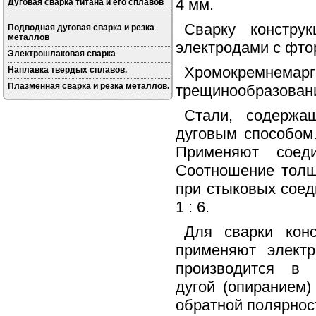
4 мм.
Дуговая сварка титана и его сплавов
Сварку конструк
Подводная дуговая сварка и резка
металлов
электродами с фто
Электрошлаковая сварка
Хромокремнем
Наплавка твердых сплавов.
Плазменная сварка и резка металлов.
трещинообразовани
Стали, содержа
дуговым способом
Применяют соеди
Соотношение толщ
при стыковых соеди
1 : 6.
Для сварки кон
применяют элект
производится в 
дугой (опиранием)
обратной полярнос