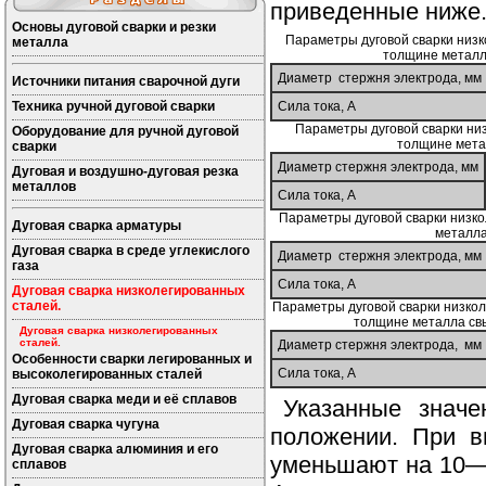
приведенные ниже
Основы дуговой сварки и резки
Параметры дуговой сварки низк
металла
толщине метал
Диаметр стержня электрода, мм
Источники питания сварочной дуги
Техника ручной дуговой сварки
Сила тока, А
Параметры дуговой сварки ни
Оборудование для ручной дуговой
толщине мета
сварки
Диаметр стержня электрода, мм
Дуговая и воздушно-дуговая резка
металлов
Сила тока, А
Параметры дуговой сварки низк
Дуговая сварка арматуры
металла
Дуговая сварка в среде углекислого
Диаметр стержня электрода, мм
газа
Сила тока, А
Дуговая сварка низколегированных
сталей.
Параметры дуговой сварки низкол
толщине металла св
Дуговая сварка низколегированных
сталей.
Диаметр стержня электрода, мм
Особенности сварки легированных и
Сила тока, А
высоколегированных сталей
Дуговая сварка меди и её сплавов
Указанные значе
Дуговая сварка чугуна
положении. При в
Дуговая сварка алюминия и его
уменьшают на 10—
сплавов