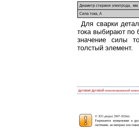
Диаметр стержня электрода, мм
Сила тока, А
Для сварки дета
тока выбирают по 
значение силы то
толстый элемент.
дуговая
дуговой
низколегированной
низко
© X51.project 2007-2026гг.
Разрешается копирование и дру
системами, на материал или глав